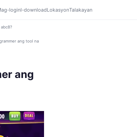
ag-login
I-download
Lokasyon
Talakayan
a abc8?
ogrammer ang tool na
mer ang