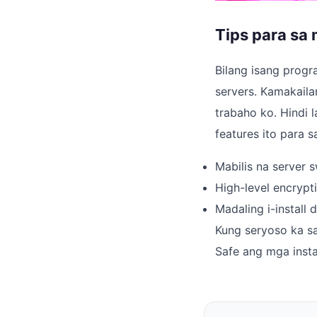
Tips para sa
Bilang isang progr
servers. Kamakail
trabaho ko. Hindi 
features ito para 
Mabilis na server 
High-level encrypt
Madaling i-install 
Kung seryoso ka s
Safe ang mga inst