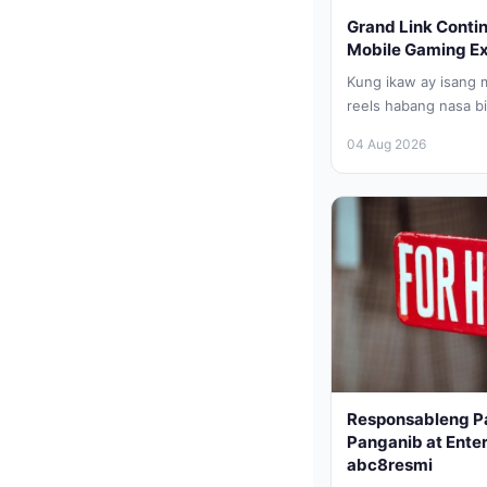
Grand Link Contin
Mobile Gaming Ex
Kung ikaw ay isang m
reels habang nasa b
Grand Link Continenta
04 Aug 2026
Responsableng Pa
Panganib at Ente
abc8resmi