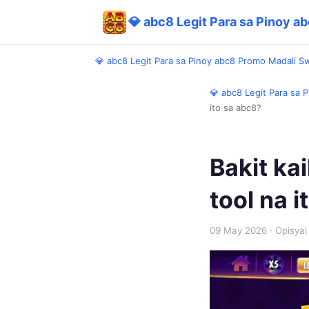
💎 abc8 Legit Para sa Pinoy 
💎 abc8 Legit Para sa Pinoy abc8 Promo Madali S
💎 abc8 Legit Para sa 
ito sa abc8?
Bakit k
tool na 
09 May 2026
· Opisyal