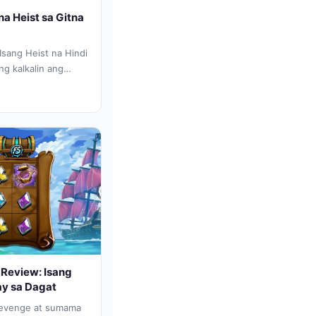
a Heist sa Gitna
Isang Heist na Hindi
ng kalkalin ang
 Review: Isang
ay sa Dagat
Revenge at sumama