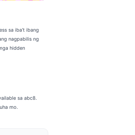
ss sa iba’t ibang
ang nagpabilis ng
 mga hidden
ailable sa abc8.
kuha mo.