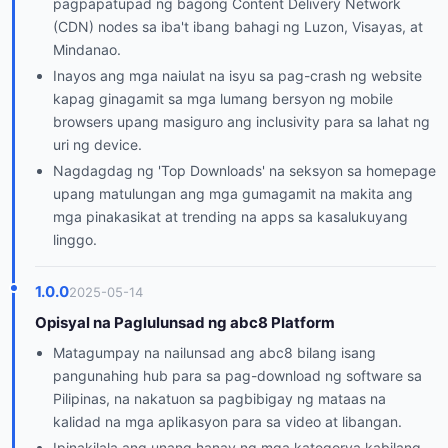
pagpapatupad ng bagong Content Delivery Network
(CDN) nodes sa iba't ibang bahagi ng Luzon, Visayas, at
Mindanao.
Inayos ang mga naiulat na isyu sa pag-crash ng website
kapag ginagamit sa mga lumang bersyon ng mobile
browsers upang masiguro ang inclusivity para sa lahat ng
uri ng device.
Nagdagdag ng 'Top Downloads' na seksyon sa homepage
upang matulungan ang mga gumagamit na makita ang
mga pinakasikat at trending na apps sa kasalukuyang
linggo.
1.0.0
2025-05-14
Opisyal na Paglulunsad ng abc8 Platform
Matagumpay na nailunsad ang abc8 bilang isang
pangunahing hub para sa pag-download ng software sa
Pilipinas, na nakatuon sa pagbibigay ng mataas na
kalidad na mga aplikasyon para sa video at libangan.
Ipinakilala ang unang hanay ng mga kategorya kabilang