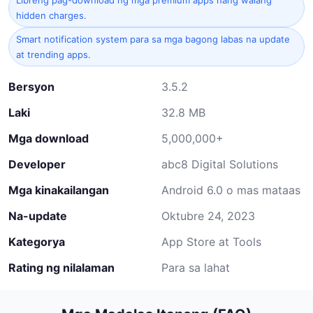
Libreng pag-download ng mga premium apps nang walang
hidden charges.
Smart notification system para sa mga bagong labas na update
at trending apps.
Bersyon
3.5.2
Laki
32.8 MB
Mga download
5,000,000+
Developer
abc8 Digital Solutions
Mga kinakailangan
Android 6.0 o mas mataas
Na-update
Oktubre 24, 2023
Kategorya
App Store at Tools
Rating ng nilalaman
Para sa lahat