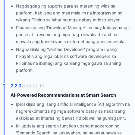
Nagdagdag ng suporta para sa maraming wika sa
platform, kabilang ang mas malalim na integrasyon ng
wikang Filipino sa lahat ng mga gabay at instruksyon.
Pinahusay ang 'Download Manager' na may kakayahang i-
pause at i-resume ang mga pag-download kahit na
mawala ang koneksyon sa internet nang pansamantala.
Nagpakilala ng 'Verified Developer' program upang
hikayatin ang mga lokal na software developers sa
Pilipinas na ibahagi ang kanilang mga gawa sa aming
platform.
2.2.0
2026-02-10
AI-Powered Recommendations at Smart Search
Ipinakilala ang isang artificial intelligence (AI) algorithm na
nagrerekomenda ng mga software batay sa nakaraang
aktibidad at interes ng bawat indibidwal na gumagamit.
In-update ang search function upang magkaroon ng
'Semantic Search' na kakayahan, na nakakaunawa sa