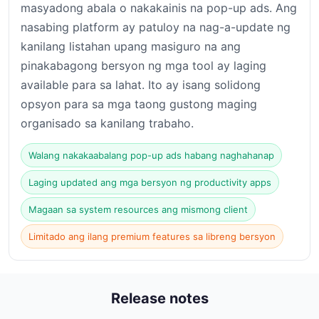
masyadong abala o nakakainis na pop-up ads. Ang
nasabing platform ay patuloy na nag-a-update ng
kanilang listahan upang masiguro na ang
pinakabagong bersyon ng mga tool ay laging
available para sa lahat. Ito ay isang solidong
opsyon para sa mga taong gustong maging
organisado sa kanilang trabaho.
Walang nakakaabalang pop-up ads habang naghahanap
Laging updated ang mga bersyon ng productivity apps
Magaan sa system resources ang mismong client
Limitado ang ilang premium features sa libreng bersyon
Release notes