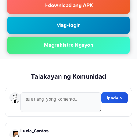
I-download ang APK
Mag-login
Magrehistro Ngayon
Talakayan ng Komunidad
Ipadala
Lucia_Santos