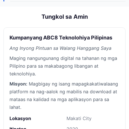
Tungkol sa Amin
Kumpanyang ABC8 Teknolohiya Pilipinas
Ang Inyong Pintuan sa Walang Hanggang Saya
Maging nangungunang digital na tahanan ng mga
Pilipino para sa makabagong libangan at
teknolohiya.
Misyon:
Magbigay ng isang mapagkakatiwalaang
platform na nag-aalok ng mabilis na download at
mataas na kalidad na mga aplikasyon para sa
lahat.
Lokasyon
Makati City