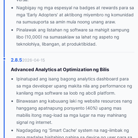
Nagbigay ng mga espesyal na badges at rewards para sa
mga 'Early Adopters' at aktibong miyembro ng komunidad
na sumusuporta sa amin mula noong unang araw.
Pinalawak ang listahan ng software sa mahigit sampung
libo (10,000) na sumasaklaw sa lahat ng aspeto ng
teknolohiya, libangan, at produktibidad.
2.8.5
2026-04-15
Advanced Analytics at Optimization ng Bilis
Ipinatupad ang isang bagong analytics dashboard para
sa mga developer upang makita nila ang performance ng
kanilang mga software sa loob ng abc8 platform.
Binawasan ang kabuuang laki ng website resources nang
hanggang apatnapung porsyento (40%) upang mas
mabilis itong mag-load sa mga lugar na may mahinang
signal ng internet.
Nagdagdag ng 'Smart Cache' system na nag-iimbak ng
mga madalas bisitahing pahina sa device ng user para sa