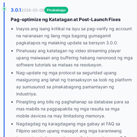
3.0.1
2026-05-09
Pinakabago
Pag-optimize ng Katatagan at Post-Launch Fixes
Inayos ang isang kritikal na isyu sa pag-verify ng account
na naranasan ng ilang mga bagong gumagamit
pagkatapos ng malaking update sa bersyon 3.0.0.
Pinahusay ang katatagan ng video streaming player
upang maiwasan ang buffering habang nanonood ng mga
software tutorials sa mataas na resolusyon.
Nag-update ng mga protocol sa seguridad upang
masigurong ang lahat ng transaksyon sa loob ng platform
ay sumusunod sa pinakabagong pamantayan ng
industriya.
Pinaigting ang bilis ng paghahanap sa database para sa
mas mabilis na pagpapakita ng mga resulta sa mga
mobile devices na may limitadong memorya.
Nagdagdag ng karagdagang mga gabay at FAQ sa
Filipino section upang masagot ang mga karaniwang