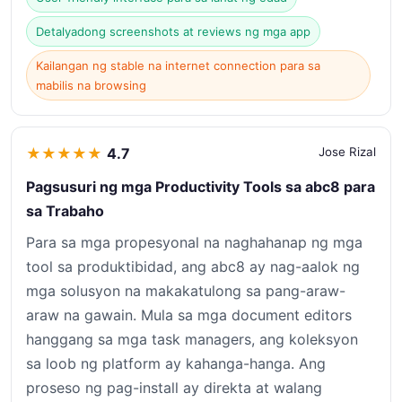
Detalyadong screenshots at reviews ng mga app
Kailangan ng stable na internet connection para sa
mabilis na browsing
★
★
★
★
★
4.7
Jose Rizal
Pagsusuri ng mga Productivity Tools sa abc8 para
sa Trabaho
Para sa mga propesyonal na naghahanap ng mga
tool sa produktibidad, ang abc8 ay nag-aalok ng
mga solusyon na makakatulong sa pang-araw-
araw na gawain. Mula sa mga document editors
hanggang sa mga task managers, ang koleksyon
sa loob ng platform ay kahanga-hanga. Ang
proseso ng pag-install ay direkta at walang