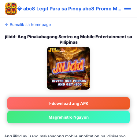
💎 abc8 Legit Para sa Pinoy abc8 Promo Madali Swerte
← Bumalik sa homepage
jilidd: Ang Pinakabagong Sentro ng Mobile Entertainment sa
Pilipinas
I-download ang APK
Magrehistro Ngayon
Ang jilidd ay isang makabagong mobile application na idinisenyo